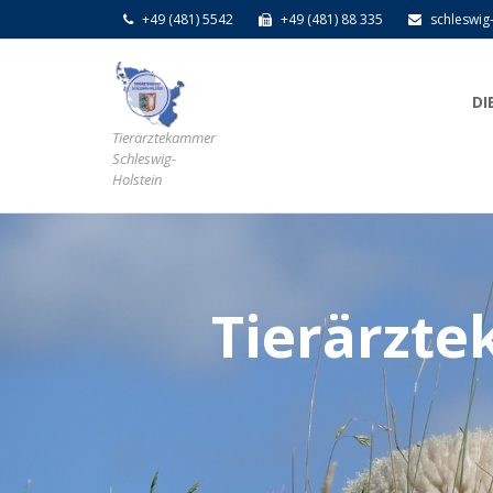
+49 (481) 5542
+49 (481) 88 335
schleswig
DI
Tierärztekammer
Schleswig-
Holstein
Tierärzte