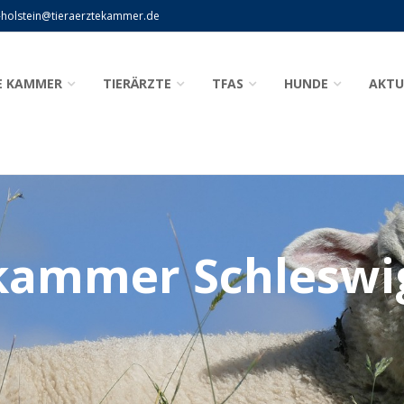
-holstein@tieraerztekammer.de
E KAMMER
TIERÄRZTE
TFAS
HUNDE
AKTU
kammer Schleswi