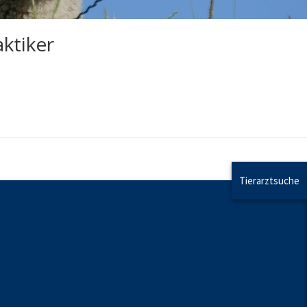
ktiker
Tierarztsuche